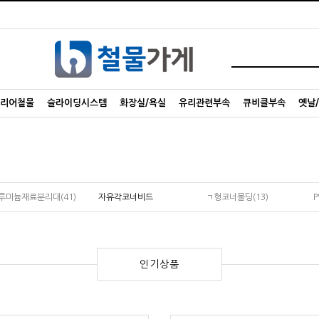
리어철물
슬라이딩시스템
화장실/욕실
유리관련부속
큐비클부속
옛날
루미늄재료분리대(41)
자유각코너비드
ㄱ형코너몰딩(13)
인기상품