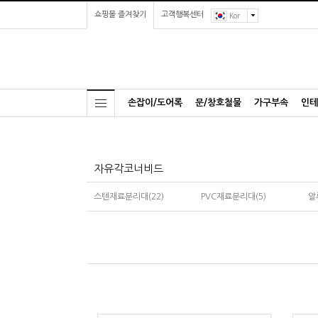
쇼핑몰 즐겨찾기
고객행복센터
Kor
손잡이/도어록
문/창호철물
가구부속
인테
자유각코너비드
스텐재료분리대(22)
PVC재료분리대(5)
알