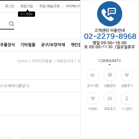
로그인
회원가입
주문/배송조회
마이페이지
▲
+1,000
0
/주물장식
기타철물
공구/보양자재
개인결제창
COMMUNITY
>
>
>
Home
인테리어철물
재료분리대
자유각코너비드
PVC도배코너몰딩(1)
공지사항
상품문의
상품후기
이벤트
포토후기
1:1문의