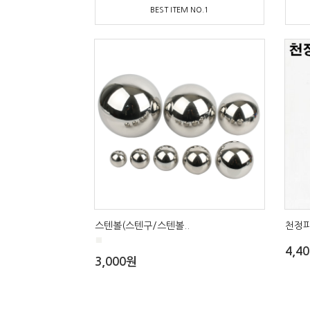
BEST ITEM NO.1
스텐볼(스텐구/스텐볼..
천정피
■
4,4
3,000원