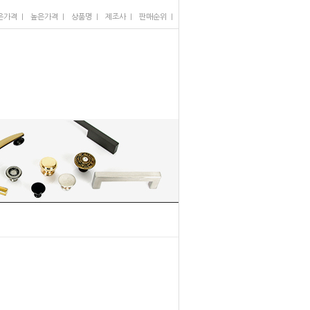
I
I
I
I
I
은가격
높은가격
상품명
제조사
판매순위
많이 본 상품
1
2