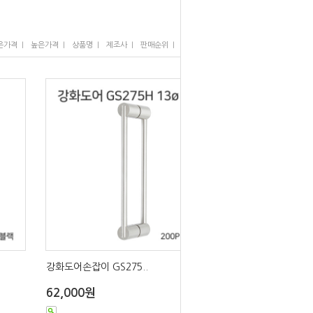
I
I
I
I
I
은가격
높은가격
상품명
제조사
판매순위
많이 본 상품
강화도어손잡이 GS275..
62,000원