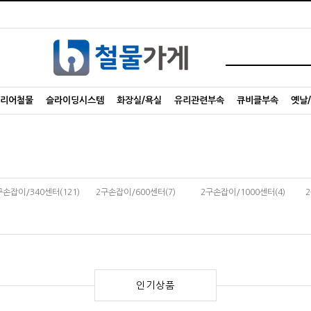
리어철물
슬라이딩시스템
화장실/욕실
유리관련부속
큐비클부속
옛날
구손잡이/340센터(121)
2구손잡이/600센터(7)
2구손잡이/1000센터(4)
인기상품