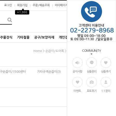
로그인
회원가입
주문/배송조회
마이페이지
▲
+1,000
0
/주물장식
기타철물
공구/보양자재
개인결제창
COMMUNITY
>
>
Home
손잡이/도어록
유리문손잡이
2구손잡이/1500센터
기타규격손잡이(3)
공지사항
상품문의
상품후기
이벤트
포토후기
1:1문의