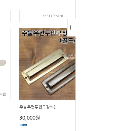
BEST ITEM NO.4
주물우편투입구장식(..
30,000원