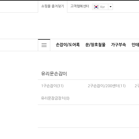
쇼핑몰 즐겨찾기
고객행복센터
Kor
손잡이/도어록
문/창호철물
가구부속
인테
유리문손잡이
1구손잡이(31)
2구손잡이/200센터(11)
2
유리문잠금장치(8)