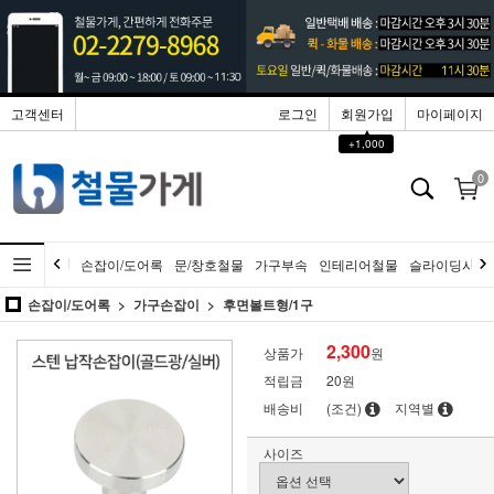
고객센터
로그인
회원가입
마이페이지
▲
+1,000
0
손잡이/도어록
문/창호철물
가구부속
인테리어철물
슬라이딩시스
손잡이/도어록
가구손잡이
후면볼트형/1구
2,300
상품가
원
적립금
20원
배송비
(조건)
지역별
사이즈