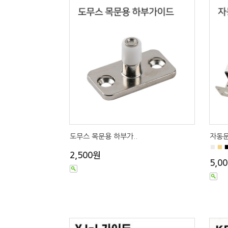
도무스 목문용 하부가..
자동문
■
■
2,500원
5,0