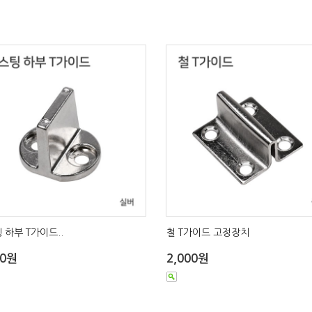
 하부 T가이드..
철 T가이드 고정장치
00원
2,000원