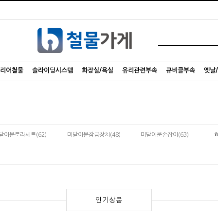
리어철물
슬라이딩시스템
화장실/욕실
유리관련부속
큐비클부속
옛날
닫이문로라세트(62)
미닫이문잠금장치(48)
미닫이문손잡이(63)
인기상품