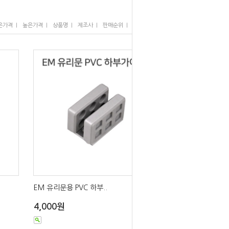
I
I
I
I
I
은가격
높은가격
상품명
제조사
판매순위
많이 본 상품
EM 유리문용 PVC 하부..
4,000원