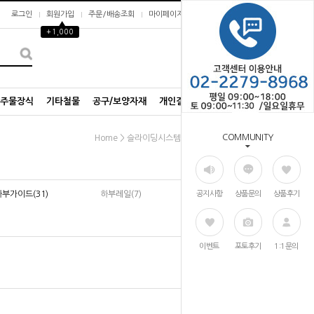
로그인
회원가입
주문/배송조회
마이페이지
▲
+1,000
0
/주물장식
기타철물
공구/보양자재
개인결제창
COMMUNITY
>
>
Home
슬라이딩시스템
하부가이드
하부가이드(31)
하부레일(7)
공지사항
상품문의
상품후기
이벤트
포토후기
1:1문의