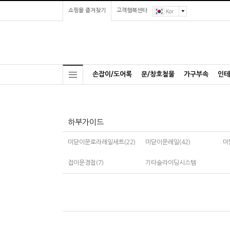
쇼핑몰 즐겨찾기
고객행복센터
Kor
손잡이/도어록
문/창호철물
가구부속
인테
하부가이드
미닫이문로라레일세트(22)
미닫이문레일(42)
미
접이문경첩(7)
기타슬라이딩시스템