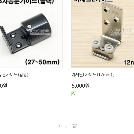
동문가이드(검정)..
아세탈L가이드(12mm)(..
00원
5,000원
1
2
[끝]