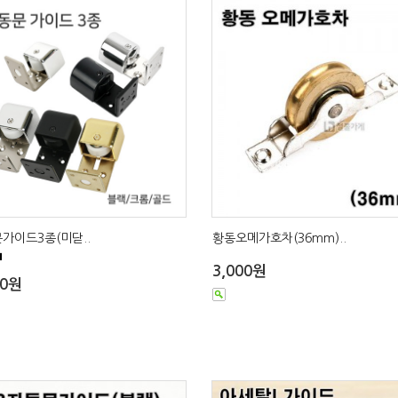
가이드3종(미닫..
황동오메가호차(36mm)..
■
3,000원
00원