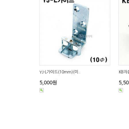
YJ-L가이드(10mm)(미..
KB자
5,000원
5,5