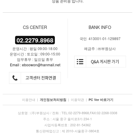
상품 준비중 입니다.
CS CENTER
BANK INFO
02.2279.8968
국민 413001-01-129897
운영시간 : 평일 09:00-18:00
예금주 : ㈜부원상사
운영시간 : 토요일 : 09:00-15:00
업무휴무 : 일요일 휴무
Email : eboowon@hanmail.net
이용안내
|
|
이용약관
|
개인정보처리방침
PC Ver 바로가기
상호명 : (주)부원상사 / 전화 : TEL:02-2279-8968,FAX:02-2268-0308
주소 : 서울 중구 을지로3가 234-1
사업자등록번호 : 202-81-54362
통신판매업신고 : 제 2010-서울중구-0804호