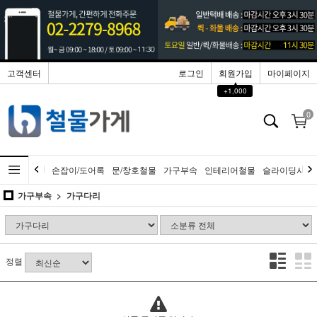
고객센터
로그인
회원가입
마이페이지
▲
+1,000
0
손잡이/도어록
문/창호철물
가구부속
인테리어철물
슬라이딩시스
가구부속
가구다리
정렬