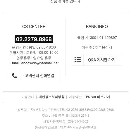
상품 준비중 입니다.
CS CENTER
BANK INFO
02.2279.8968
국민 413001-01-129897
운영시간 : 평일 09:00-18:00
예금주 : ㈜부원상사
운영시간 : 토요일 : 09:00-15:00
업무휴무 : 일요일 휴무
Email : eboowon@hanmail.net
이용안내
|
|
이용약관
|
개인정보처리방침
PC Ver 바로가기
상호명 : (주)부원상사 / 전화 : TEL:02-2279-8968,FAX:02-2268-0308
주소 : 서울 중구 을지로3가 234-1
사업자등록번호 : 202-81-54362
통신판매업신고 : 제 2010-서울중구-0804호