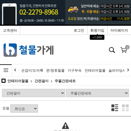
고객센터
로그인
회원가입
마이페이지
▲
+1,000
0
손잡이/도어록
문/창호철물
가구부속
인테리어철물
슬라이딩시스
인테리어철물
간판걸이
주물간판세트
정렬