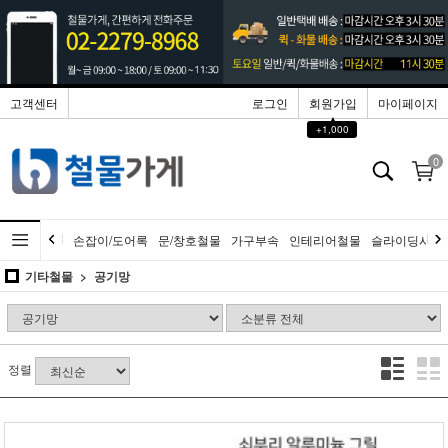
고객센터
로그인
회원가입
마이페이지
▲
+1,000
0
손잡이/도어록
문/창호철물
가구부속
인테리어철물
슬라이딩시스
기타철물
공기망
정렬