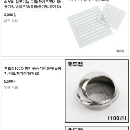
쇠부리 알루미늄 그릴(환기구/환기창/
공기창/송풍구/송풍창/공기망/공기창)
3,000원
20원 적립
후드캡100∅(환기구/공기정화/빗물방
지/닥트/환기창/원형캡)
5,500원
50원 적립