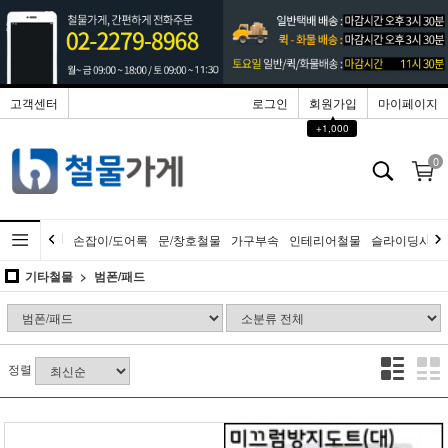
고객센터
로그인
회원가입
마이페이지
▲
+1,000
0
손잡이/도어록
문/창호철물
가구부속
인테리어철물
슬라이딩시스
기타철물
범폰/패드
정렬