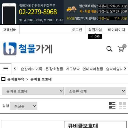
고객센터
로그인
회원가입
마이페이지
▲
+1,000
0
손잡이/도어록
문/창호철물
가구부속
인테리어철물
슬라이딩시스
큐비클부속
큐비클 보호대
정렬