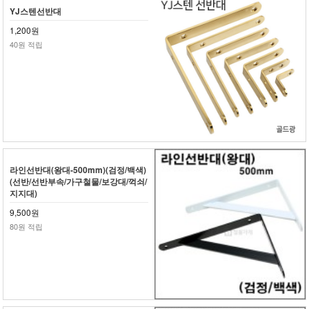
YJ스텐선반대
1,200원
40원 적립
라인선반대(왕대-500mm)(검정/백색)
(선반/선반부속/가구철물/보강대/꺽쇠/
지지대)
9,500원
80원 적립