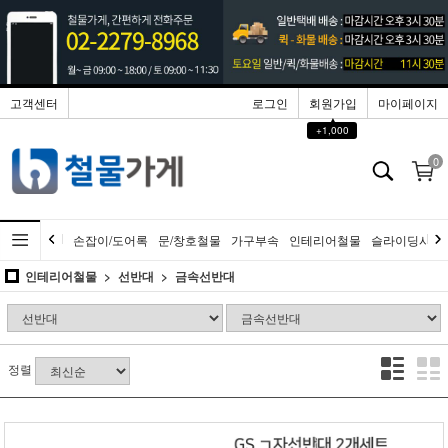
고객센터
로그인
회원가입
마이페이지
▲
+1,000
0
손잡이/도어록
문/창호철물
가구부속
인테리어철물
슬라이딩시스
인테리어철물
선반대
금속선반대
정렬