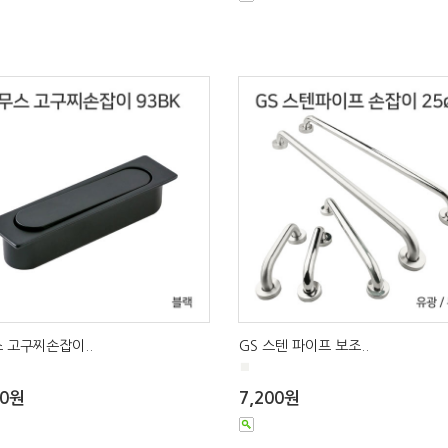
 고구찌손잡이..
GS 스텐 파이프 보조..
■
00원
7,200원