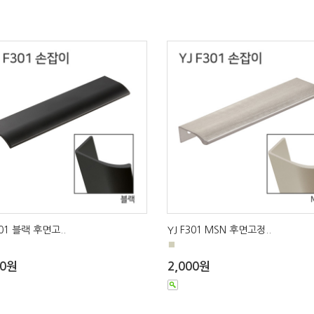
301 블랙 후면고..
YJ F301 MSN 후면고정..
■
00원
2,000원