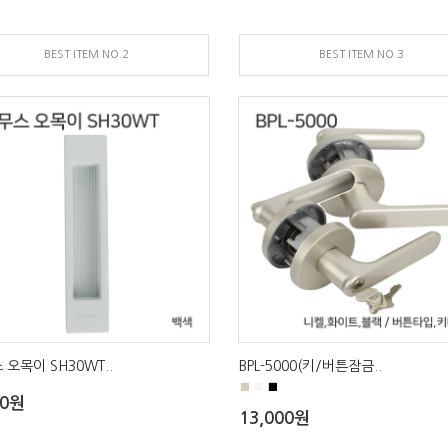
BEST ITEM NO.2
BEST ITEM NO.3
 오목이 SH30WT..
BPL-5000(키/버튼잠금..
■
■
■
00원
13,000원