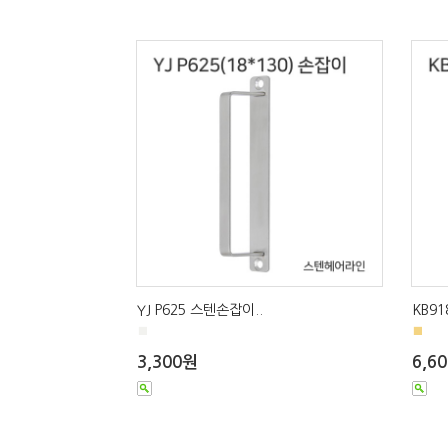
YJ P625 스텐손잡이..
KB91
■
■
3,300원
6,6