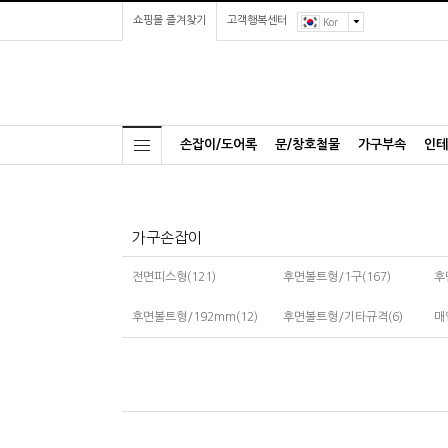
쇼핑몰 즐겨찾기
고객행복센터
Kor
손잡이/도어록
문/창호철물
가구부속
인테
가구손잡이
전면피스형(121)
후면볼트형/1구(167)
후
후면볼트형/192mm(12)
후면볼트형/기타규격(6)
매