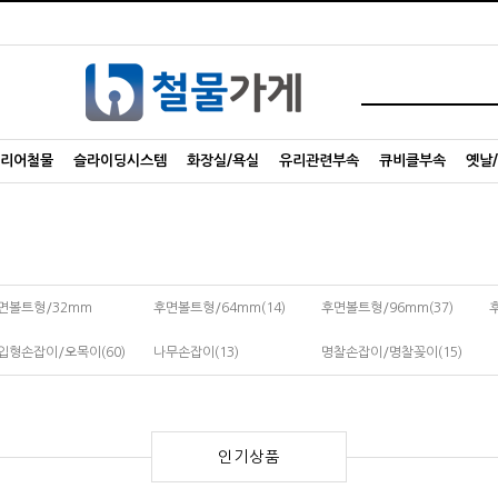
리어철물
슬라이딩시스템
화장실/욕실
유리관련부속
큐비클부속
옛날
면볼트형/32mm
후면볼트형/64mm(14)
후면볼트형/96mm(37)
입형손잡이/오목이(60)
나무손잡이(13)
명찰손잡이/명찰꽂이(15)
인기상품