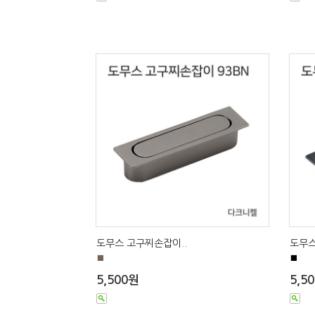
도무스 고구찌손잡이..
도무스
■
■
5,500원
5,5