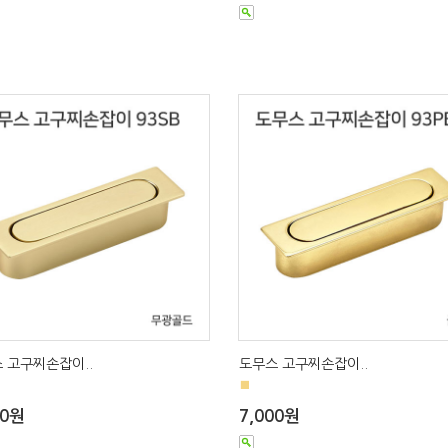
 고구찌손잡이..
도무스 고구찌손잡이..
■
00원
7,000원