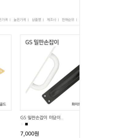
I
I
I
I
I
은가격
높은가격
상품명
제조사
판매순위
많이 본 상품
GS 밀판손잡이 미닫이..
■
■
7,000원