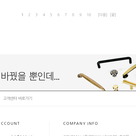
1
2
3
4
5
6
7
8
9
10
[다음]
[끝]
고객센터 바로가기
ACCOUNT
COMPANY INFO