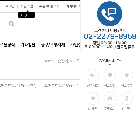
로그인
회원가입
주문/배송조회
마이페이지
▲
+1,000
0
/주물장식
기타철물
공구/보양자재
개인결제창
COMMUNITY
>
>
Home
손잡이/도어록
가구손잡이
후면볼트형/128mm(39)
후면볼트형/160mm(19)
공지사항
상품문의
상품후기
이벤트
포토후기
1:1문의