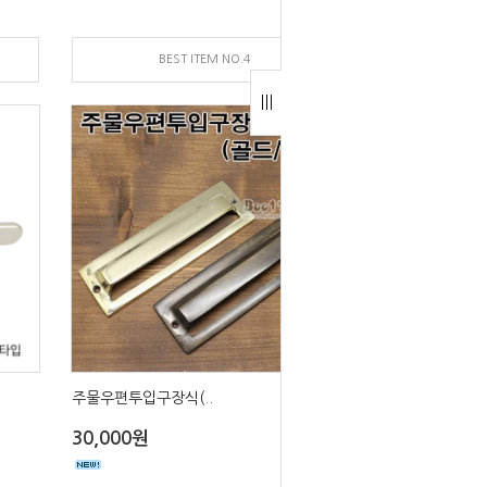
BEST ITEM NO.4
주물우편투입구장식(..
30,000원