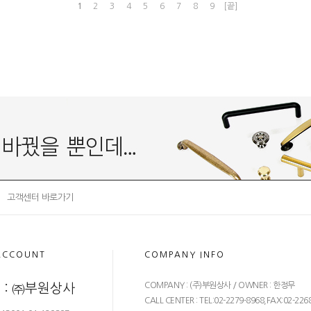
1
2
3
4
5
6
7
8
9
[끝]
고객센터 바로가기
ACCOUNT
COMPANY INFO
COMPANY : (주)부원상사 / OWNER : 한정무
 : ㈜부원상사
CALL CENTER : TEL:02-2279-8968,FAX:02-226