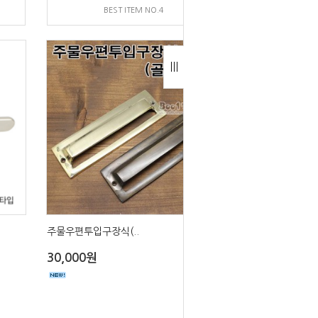
BEST ITEM NO.4
주물우편투입구장식(..
30,000원