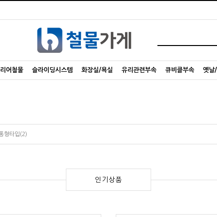
리어철물
슬라이딩시스템
화장실/욕실
유리관련부속
큐비클부속
옛날
통형타입(2)
인기상품