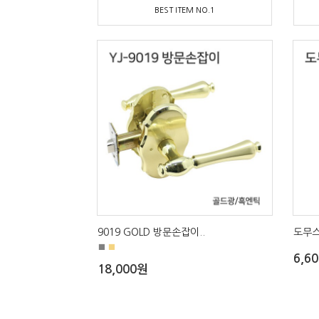
BEST ITEM NO.1
9019 GOLD 방문손잡이..
도무스
■
■
6,6
18,000원