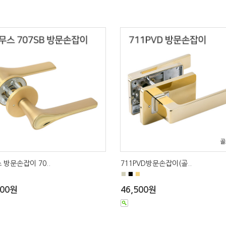
 방문손잡이 70..
711PVD방문손잡이(골..
■
■
■
500원
46,500원