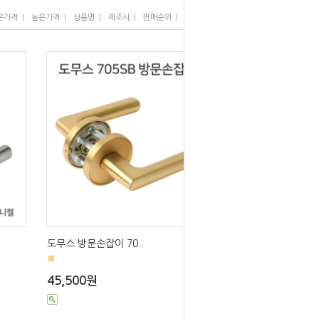
I
I
I
I
I
은가격
높은가격
상품명
제조사
판매순위
많이 본 상품
도무스 방문손잡이 70..
■
45,500원