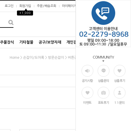
로그인
회원가입
주문/배송조회
마이페이지
▲
+1,000
0
/주물장식
기타철물
공구/보양자재
개인결제창
COMMUNITY
>
>
>
Home
손잡이/도어록
방문손잡이
버튼잠금/동전타입
공지사항
상품문의
상품후기
이벤트
포토후기
1:1문의