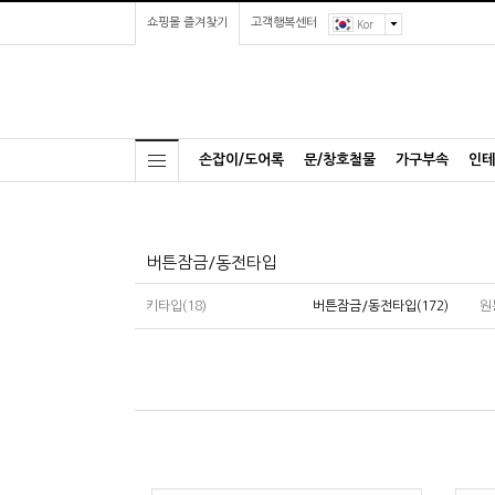
쇼핑몰 즐겨찾기
고객행복센터
Kor
손잡이/도어록
문/창호철물
가구부속
인테
버튼잠금/동전타입
키타입(18)
버튼잠금/동전타입(172)
원