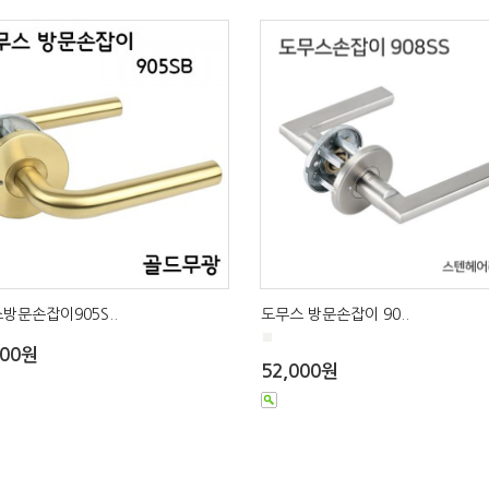
방문손잡이905S..
도무스 방문손잡이 90..
■
500원
52,000원