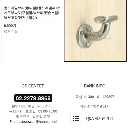
핸드레일브라켓(니켈)(핸드레일부속/
가구부속/가구철물/벽브라켓/손스침/
벽부고정/안전손잡이)
6,600원
60원 적립
CS CENTER
BANK INFO
02.2279.8968
국민 413001-01-129897
운영시간 : 평일 09:00-18:00
예금주 : ㈜부원상사
운영시간 : 토요일 : 09:00-15:00
업무휴무 : 일요일 휴무
Email : eboowon@hanmail.net