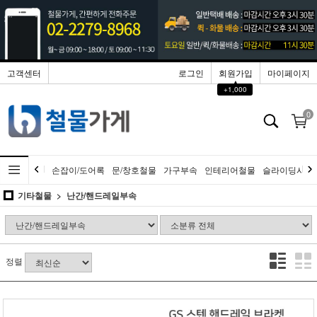
고객센터
로그인
회원가입
마이페이지
▲
+1,000
0
손잡이/도어록
문/창호철물
가구부속
인테리어철물
슬라이딩시스
기타철물
난간/핸드레일부속
정렬