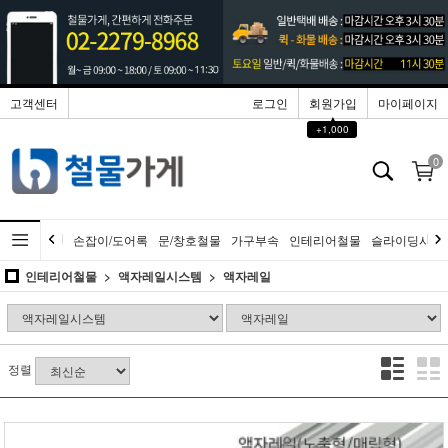
고객센터
로그인
회원가입
마이페이지
▲
+1,000
0
손잡이/도어록
문/창호철물
가구부속
인테리어철물
슬라이딩시스
인테리어철물
액자레일시스템
액자레일
정렬