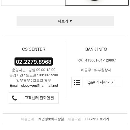
더보기 ▼
CS CENTER
BANK INFO
02.2279.8968
국민 413001-01-129897
운영시간 : 평일 09:00-18:00
예금주 : ㈜부원상사
운영시간 : 토요일 : 09:00-15:00
업무휴무 : 일요일 휴무
Email : eboowon@hanmail.net
이용안내
|
|
이용약관
|
개인정보처리방침
PC Ver 바로가기