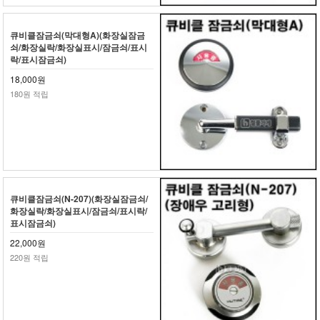
큐비클잠금쇠(막대형A)(화장실잠금
쇠/화장실락/화장실표시/잠금쇠/표시
락/표시잠금쇠)
18,000원
180원 적립
큐비클잠금쇠(N-207)(화장실잠금쇠/
화장실락/화장실표시/잠금쇠/표시락/
표시잠금쇠)
22,000원
220원 적립