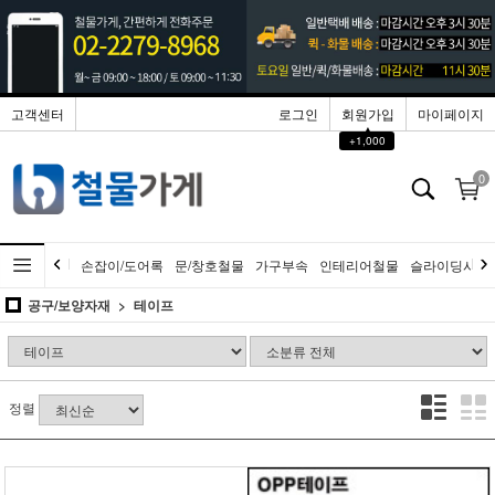
고객센터
로그인
회원가입
마이페이지
▲
+1,000
0
손잡이/도어록
문/창호철물
가구부속
인테리어철물
슬라이딩시스
공구/보양자재
테이프
정렬