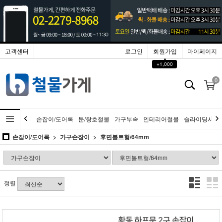
고객센터
로그인
회원가입
마이페이지
▲
+1,000
0
손잡이/도어록
문/창호철물
가구부속
인테리어철물
슬라이딩시스
손잡이/도어록
가구손잡이
후면볼트형/64mm
정렬