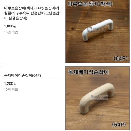
마루보손잡이(백색)(64P)(손잡이/가구
철물/가구부속/서랍손잡이/모던손잡
이/심플손잡이)
1,800원
10원 적립
목재베이직손잡이(64P)
1,200원
10원 적립